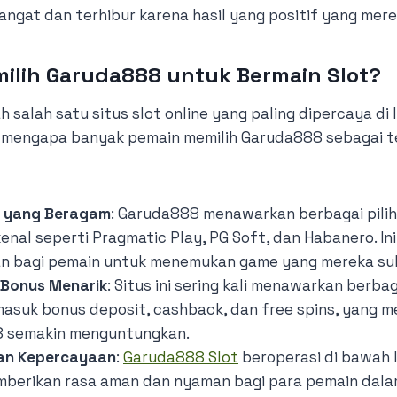
angat dan terhibur karena hasil yang positif yang mer
ilih Garuda888 untuk Bermain Slot?
salah satu situs slot online yang paling dipercaya di 
 mengapa banyak pemain memilih Garuda888 sebagai 
e yang Beragam
: Garuda888 menawarkan berbagai pilih
kenal seperti Pragmatic Play, PG Soft, dan Habanero. I
an bagi pemain untuk menemukan game yang mereka suk
 Bonus Menarik
: Situs ini sering kali menawarkan berba
masuk bonus deposit, cashback, dan free spins, yang 
8 semakin menguntungkan.
an Kepercayaan
:
Garuda888 Slot
beroperasi di bawah l
berikan rasa aman dan nyaman bagi para pemain dala