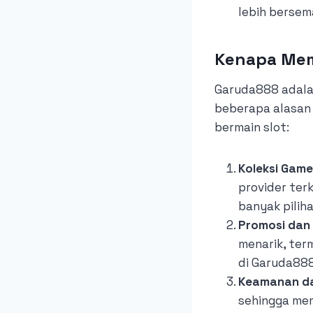
lebih bersem
Kenapa Mem
Garuda888 adalah 
beberapa alasan
bermain slot:
Koleksi Gam
provider ter
banyak pilih
Promosi dan
menarik, ter
di Garuda88
Keamanan d
sehingga mem