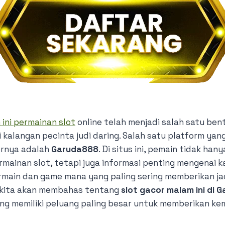
 ini permainan slot
online telah menjadi salah satu ben
i kalangan pecinta judi daring. Salah satu platform yan
ornya adalah
Garuda888
. Di situs ini, pemain tidak h
ermainan slot, tetapi juga informasi penting mengenai 
rmain dan game mana yang paling sering memberikan ja
i, kita akan membahas tentang
slot gacor malam ini di 
g memiliki peluang paling besar untuk memberikan k