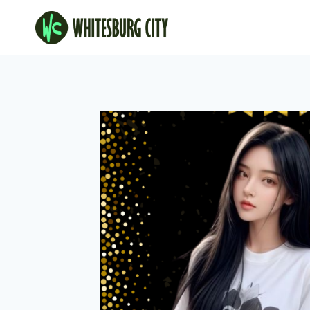
Skip
to
content