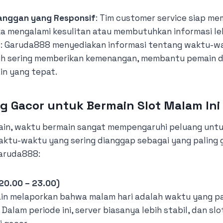
anggan yang Responsif
: Tim customer service siap m
ika mengalami kesulitan atau membutuhkan informasi leb
r
: Garuda888 menyediakan informasi tentang waktu-wa
bih sering memberikan kemenangan, membantu pemain d
n yang tepat.
g Gacor untuk Bermain Slot Malam Ini
ain, waktu bermain sangat mempengaruhi peluang unt
aktu-waktu yang sering dianggap sebagai yang paling 
Garuda888:
20.00 – 23.00)
n melaporkan bahwa malam hari adalah waktu yang pal
 Dalam periode ini, server biasanya lebih stabil, dan slot