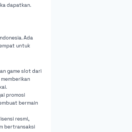
eka dapatkan.
Indonesia. Ada
tempat untuk
an game slot dari
ni memberikan
ai.
gai promosi
membuat bermain
isensi resmi,
m bertransaksi