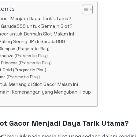
tents
acor Menjadi Daya Tarik Utama?
 Garuda888 untuk Bermain Slot?
acor untuk Bermain Slot Malam Ini
aling Sering JP di Garuda888
Olympus (Pragmatic Play)
onanza (Pragmatic Play)
t Princess (Pragmatic Play)
t Gold (Pragmatic Play)
ms (Pragmatic Play)
ntuk Menang di Slot Gacor Malam Ini
main: Kemenangan yang Mengubah Hidup
t Gacor Menjadi Daya Tarik Utama?
or”
merujuk pada mesin slot yang sedang dalam kondisi 