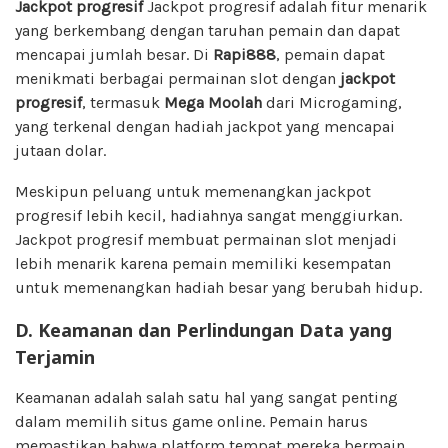
Jackpot progresif
Jackpot progresif adalah fitur menarik
yang berkembang dengan taruhan pemain dan dapat
mencapai jumlah besar. Di
Rapi888
, pemain dapat
menikmati berbagai permainan slot dengan
jackpot
progresif
, termasuk
Mega Moolah
dari Microgaming,
yang terkenal dengan hadiah jackpot yang mencapai
jutaan dolar.
Meskipun peluang untuk memenangkan jackpot
progresif lebih kecil, hadiahnya sangat menggiurkan.
Jackpot progresif membuat permainan slot menjadi
lebih menarik karena pemain memiliki kesempatan
untuk memenangkan hadiah besar yang berubah hidup.
D. Keamanan dan Perlindungan Data yang
Terjamin
Keamanan adalah salah satu hal yang sangat penting
dalam memilih situs game online. Pemain harus
memastikan bahwa platform tempat mereka bermain