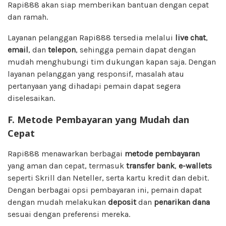
Rapi888 akan siap memberikan bantuan dengan cepat
dan ramah.
Layanan pelanggan Rapi888 tersedia melalui
live chat
,
email
, dan
telepon
, sehingga pemain dapat dengan
mudah menghubungi tim dukungan kapan saja. Dengan
layanan pelanggan yang responsif, masalah atau
pertanyaan yang dihadapi pemain dapat segera
diselesaikan.
F. Metode Pembayaran yang Mudah dan
Cepat
Rapi888 menawarkan berbagai
metode pembayaran
yang aman dan cepat, termasuk
transfer bank
,
e-wallets
seperti Skrill dan Neteller, serta kartu kredit dan debit.
Dengan berbagai opsi pembayaran ini, pemain dapat
dengan mudah melakukan
deposit
dan
penarikan dana
sesuai dengan preferensi mereka.