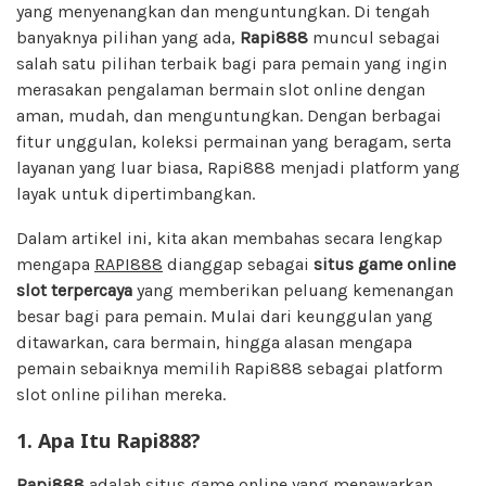
yang menyenangkan dan menguntungkan. Di tengah
banyaknya pilihan yang ada,
Rapi888
muncul sebagai
salah satu pilihan terbaik bagi para pemain yang ingin
merasakan pengalaman bermain slot online dengan
aman, mudah, dan menguntungkan. Dengan berbagai
fitur unggulan, koleksi permainan yang beragam, serta
layanan yang luar biasa, Rapi888 menjadi platform yang
layak untuk dipertimbangkan.
Dalam artikel ini, kita akan membahas secara lengkap
mengapa
RAPI888
dianggap sebagai
situs game online
slot terpercaya
yang memberikan peluang kemenangan
besar bagi para pemain. Mulai dari keunggulan yang
ditawarkan, cara bermain, hingga alasan mengapa
pemain sebaiknya memilih Rapi888 sebagai platform
slot online pilihan mereka.
1. Apa Itu Rapi888?
Rapi888
adalah situs game online yang menawarkan