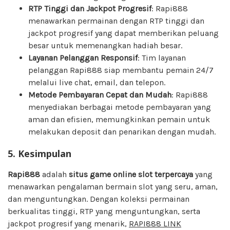
RTP Tinggi dan Jackpot Progresif
: Rapi888
menawarkan permainan dengan RTP tinggi dan
jackpot progresif yang dapat memberikan peluang
besar untuk memenangkan hadiah besar.
Layanan Pelanggan Responsif
: Tim layanan
pelanggan Rapi888 siap membantu pemain 24/7
melalui live chat, email, dan telepon.
Metode Pembayaran Cepat dan Mudah
: Rapi888
menyediakan berbagai metode pembayaran yang
aman dan efisien, memungkinkan pemain untuk
melakukan deposit dan penarikan dengan mudah.
5. Kesimpulan
Rapi888
adalah
situs game online slot terpercaya
yang
menawarkan pengalaman bermain slot yang seru, aman,
dan menguntungkan. Dengan koleksi permainan
berkualitas tinggi, RTP yang menguntungkan, serta
jackpot progresif yang menarik,
RAPI888 LINK