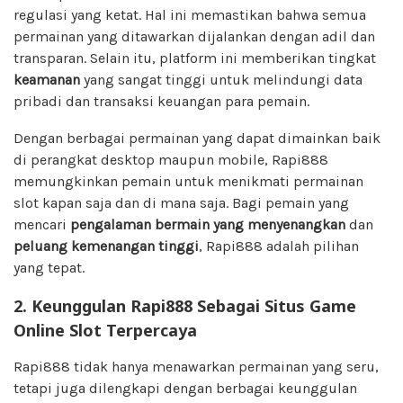
regulasi yang ketat. Hal ini memastikan bahwa semua
permainan yang ditawarkan dijalankan dengan adil dan
transparan. Selain itu, platform ini memberikan tingkat
keamanan
yang sangat tinggi untuk melindungi data
pribadi dan transaksi keuangan para pemain.
Dengan berbagai permainan yang dapat dimainkan baik
di perangkat desktop maupun mobile, Rapi888
memungkinkan pemain untuk menikmati permainan
slot kapan saja dan di mana saja. Bagi pemain yang
mencari
pengalaman bermain yang menyenangkan
dan
peluang kemenangan tinggi
, Rapi888 adalah pilihan
yang tepat.
2. Keunggulan Rapi888 Sebagai Situs Game
Online Slot Terpercaya
Rapi888 tidak hanya menawarkan permainan yang seru,
tetapi juga dilengkapi dengan berbagai keunggulan