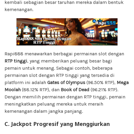
kembali sebagian besar taruhan mereka dalam bentuk
kemenangan.
Rapi888 menawarkan berbagai permainan slot dengan
RTP tinggi
, yang memberikan peluang besar bagi
pemain untuk menang. Sebagai contoh, beberapa
permainan slot dengan RTP tinggi yang tersedia di
platform ini adalah
Gates of Olympus
(96.50% RTP),
Mega
Moolah
(88.12% RTP), dan
Book of Dead
(96.21% RTP).
Dengan memilih permainan dengan RTP tinggi, pemain
meningkatkan peluang mereka untuk meraih
kemenangan dalam jangka panjang.
C. Jackpot Progresif yang Menggiurkan