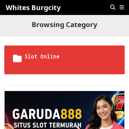
Whites Burgcity
Browsing Category
Slot Online