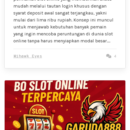
mudah melalui tautan login khusus dengan
syarat deposit awal sangat terjangkau, yakni
mulai dari lima ribu rupiah. Konsep ini muncul
untuk menjawab kebutuhan banyak pemain
yang ingin mencoba peruntungan di dunia slot
online tanpa harus menyiapkan modal besar….
Mihawk Eyes
4