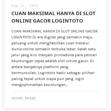
Aug 11, 2025
CUAN MAKSIMAL HANYA DI SLOT
ONLINE GACOR LOGINTOTO
CUAN MAKSIMAL HANYA DI SLOT ONLINE GACOR
LOGINTOTO Di era digital yang semakin maju,
peluang untuk menghasilkan cuan melalui
dunia online semakin terbuka lebar. Salah satu
jalur yang kini menjadi primadona para pencari
keuntungan cepat adalah slot online gacor. Di
antara banyaknya platform yang
bermunculan, Logintoto hadir sebagai pilihan
paling tepat untuk siapa pun yang ingin
mengoptimalkan keuntungan…
poswp besar