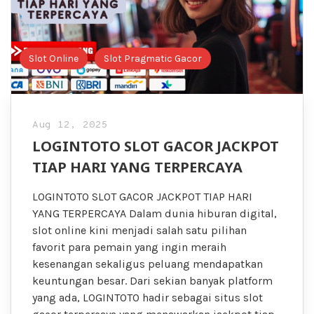
Slot Online
Slot Pragmatic Gacor
Aug 12, 2025
LOGINTOTO SLOT GACOR JACKPOT
TIAP HARI YANG TERPERCAYA
LOGINTOTO SLOT GACOR JACKPOT TIAP HARI
YANG TERPERCAYA Dalam dunia hiburan digital,
slot online kini menjadi salah satu pilihan
favorit para pemain yang ingin meraih
kesenangan sekaligus peluang mendapatkan
keuntungan besar. Dari sekian banyak platform
yang ada, LOGINTOTO hadir sebagai situs slot