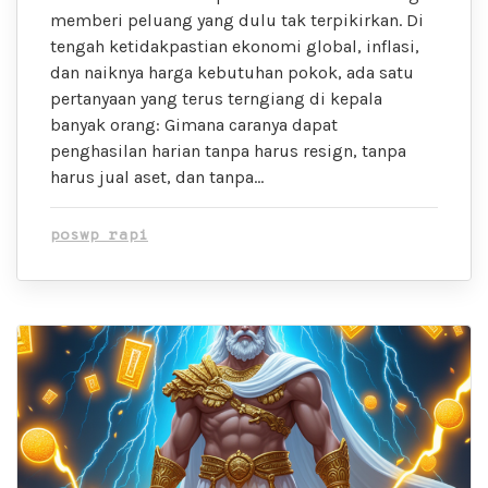
memberi peluang yang dulu tak terpikirkan. Di
tengah ketidakpastian ekonomi global, inflasi,
dan naiknya harga kebutuhan pokok, ada satu
pertanyaan yang terus terngiang di kepala
banyak orang: Gimana caranya dapat
penghasilan harian tanpa harus resign, tanpa
harus jual aset, dan tanpa…
poswp rapi