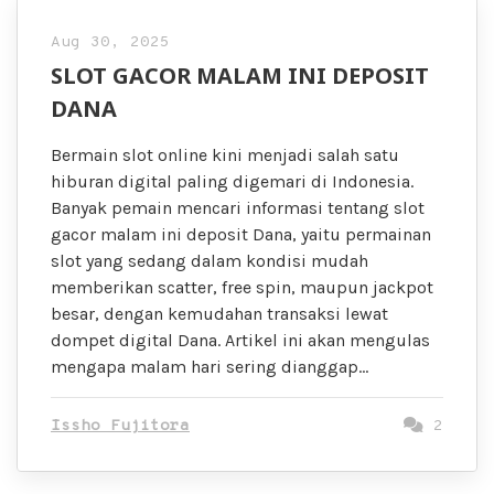
Aug 30, 2025
SLOT GACOR MALAM INI DEPOSIT
DANA
Bermain slot online kini menjadi salah satu
hiburan digital paling digemari di Indonesia.
Banyak pemain mencari informasi tentang slot
gacor malam ini deposit Dana, yaitu permainan
slot yang sedang dalam kondisi mudah
memberikan scatter, free spin, maupun jackpot
besar, dengan kemudahan transaksi lewat
dompet digital Dana. Artikel ini akan mengulas
mengapa malam hari sering dianggap…
Issho Fujitora
2