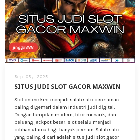
jingga888
Sep 05, 2025
SITUS JUDI SLOT GACOR MAXWIN
Slot online kini menjadi salah satu permainan
paling digemari dalam industri judi digital.
Dengan tampilan modern, fitur menarik, dan
peluang jackpot besar, slot selalu menjadi
pilihan utama bagi banyak pemain. Salah satu
yang paling dicari adalah situs judi slot gacor