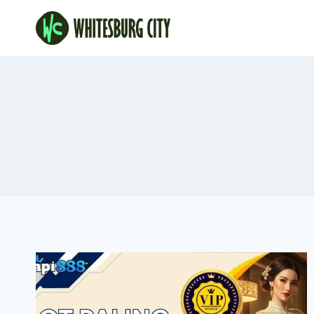
Skip
to
content