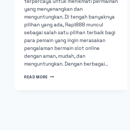
terpercaya untuk menikmati permainan
yang menyenangkan dan
menguntungkan. Di tengah banyaknya
pilihan yang ada, Rapi888 muncul
sebagai salah satu pilihan terbaik bagi
para pemain yang ingin merasakan
pengalaman bermain slot online
dengan aman, mudah, dan
menguntungkan. Dengan berbagai…
SITUS
READ MORE
GAME
ONLINE
SLOT
TERPERCAYA
RAPI888