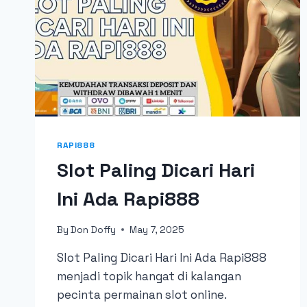
RAPI888
Slot Paling Dicari Hari
Ini Ada Rapi888
By
Don Doffy
May 7, 2025
Slot Paling Dicari Hari Ini Ada Rapi888
menjadi topik hangat di kalangan
pecinta permainan slot online.