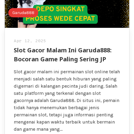
Garuda888
Apr 12, 2025
Slot Gacor Malam Ini Garuda888:
Bocoran Game Paling Sering JP
Slot gacor malam ini permainan slot online telah
menjadi salah satu bentuk hiburan yang paling
digemari di kalangan pecinta judi daring. Salah
satu platform yang terkenal dengan slot
gacornya adalah Garuda888. Di situs ini, pemain
tidak hanya menemukan berbagai jenis
permainan slot, tetapi juga informasi penting
mengenai kapan waktu terbaik untuk bermain
dan game mana yang…