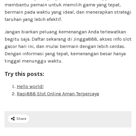
membantu pemain untuk memilih game yang tepat,
bermain pada waktu yang ideal, dan menerapkan strategi
taruhan yang lebih efektif.
Jangan biarkan peluang kemenangan Anda terlewatkan
begitu saja. Daftar sekarang di Jingga888, akses info slot
gacor hari ini, dan mulai bermain dengan lebih cerdas.
Dengan informasi yang tepat, kemenangan besar hanya
tinggal menunggu waktu.
Try this posts:
Hello world!
Rapi888 Slot Online Aman Terpercaya
Share