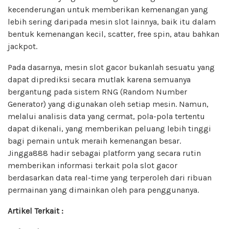
kecenderungan untuk memberikan kemenangan yang
lebih sering daripada mesin slot lainnya, baik itu dalam
bentuk kemenangan kecil, scatter, free spin, atau bahkan
jackpot.
Pada dasarnya, mesin slot gacor bukanlah sesuatu yang
dapat diprediksi secara mutlak karena semuanya
bergantung pada sistem RNG (Random Number
Generator) yang digunakan oleh setiap mesin. Namun,
melalui analisis data yang cermat, pola-pola tertentu
dapat dikenali, yang memberikan peluang lebih tinggi
bagi pemain untuk meraih kemenangan besar.
Jingga888 hadir sebagai platform yang secara rutin
memberikan informasi terkait pola slot gacor
berdasarkan data real-time yang terperoleh dari ribuan
permainan yang dimainkan oleh para penggunanya.
A
rtikel Terkait :