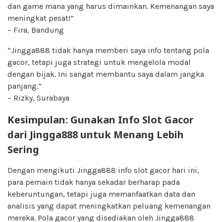
dan game mana yang harus dimainkan. Kemenangan saya
meningkat pesat!”
– Fira, Bandung
“Jingga888 tidak hanya memberi saya info tentang pola
gacor, tetapi juga strategi untuk mengelola modal
dengan bijak. Ini sangat membantu saya dalam jangka
panjang.”
– Rizky, Surabaya
Kesimpulan: Gunakan Info Slot Gacor
dari Jingga888 untuk Menang Lebih
Sering
Dengan mengikuti Jingga888 info slot gacor hari ini,
para pemain tidak hanya sekadar berharap pada
keberuntungan, tetapi juga memanfaatkan data dan
analisis yang dapat meningkatkan peluang kemenangan
mereka. Pola gacor yang disediakan oleh Jingga888