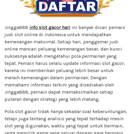
Jingga888
info slot gacor hari
ini banyak dicari pemain
judi slot online di Indonesia untuk mendapatkan
kemenangan maksimal. Setiap hari, penggemar judi
online mencari peluang kemenangan besar, dan kunci
suksesnya adalah mengetahui pola permainan yang
tepat. Pemain harus selalu update informasi slot gacor,
karena ini memberikan peluang lebih besar untuk
meraih kemenangan dalam permainan. Dengan
memahami informasi terkini yang disediakan oleh
Jingga888, pemain dapat memaksimalkan setiap
putaran dengan strategi yang lebih matang.
Pola slot gacor tidak hanya sekadar soal keberuntungan,
tetapi juga tentang analisis yang tepat terhadap mesin
slot yang digunakan, waktu yang tepat untuk bermain,
serta memilih game yang sesuai dengan gaya bermain.