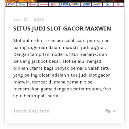
Sep 05, 2025
SITUS JUDI SLOT GACOR MAXWIN
Slot online kini menjadi salah satu permainan
paling digemari dalam industri judi digital.
Dengan tampilan modern, fitur menarik, dan
peluang jackpot besar, slot selalu menjadi
pilihan utama bagi banyak pemain. Salah satu
yang paling dicari adalah situs judi slot gacor
maxwin, tempat di mana pemain bisa
menemukan game dengan scatter mudah, free
spin berlimpah, serta…
Issho Fujitora
4