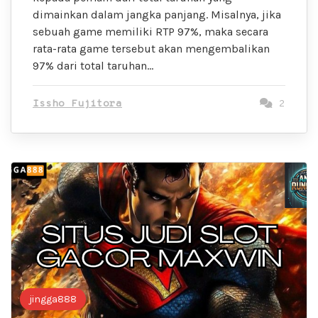
dimainkan dalam jangka panjang. Misalnya, jika
sebuah game memiliki RTP 97%, maka secara
rata-rata game tersebut akan mengembalikan
97% dari total taruhan…
Issho Fujitora
2
jingga888