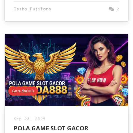
Issho Fujitora
2
Garuda888
Sep 23, 2025
POLA GAME SLOT GACOR