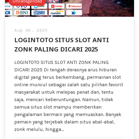
Uncategorized
Aug 06, 2025
LOGINTOTO SITUS SLOT ANTI
ZONK PALING DICARI 2025
LOGINTOTO SITUS SLOT ANTI ZONK PALING
DICARI 2025 Di tengah derasnya arus hiburan
digital yang terus berkembang, permainan slot
online muncul sebagai salah satu pilihan favorit
masyarakat untuk melepas penat dan, tentu
saja, mencari keberuntungan. Namun, tidak
semua situs slot mampu memberikan
pengalaman bermain yang memuaskan. Banyak
pemain yang terjebak dalam situs abal-abal,
zonk melulu, hingga…