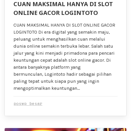
CUAN MAKSIMAL HANYA DI SLOT
ONLINE GACOR LOGINTOTO
CUAN MAKSIMAL HANYA DI SLOT ONLINE GACOR
LOGINTOTO Di era digital yang semakin maju,
peluang untuk menghasilkan cuan melalui
dunia online semakin terbuka lebar. Salah satu
jalur yang kini menjadi primadona para pencari
keuntungan cepat adalah slot online gacor. Di
antara banyaknya platform yang
bermunculan, Logintoto hadir sebagai pilihan
paling tepat untuk siapa pun yang ingin
mengoptimalkan keuntungan…
poswp besar