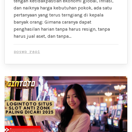
tengah ketidakpastian ekonomi global, inflasi,
dan naiknya harga kebutuhan pokok, ada satu
pertanyaan yang terus terngiang di kepala
banyak orang: Gimana caranya dapat
penghasilan harian tanpa harus resign, tanpa
harus jual aset, dan tanpa…
poswp rapi