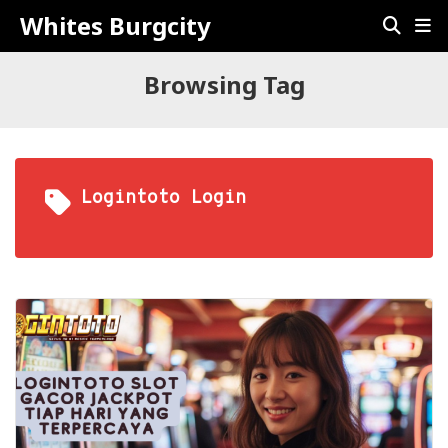
Whites Burgcity
Browsing Tag
Logintoto Login