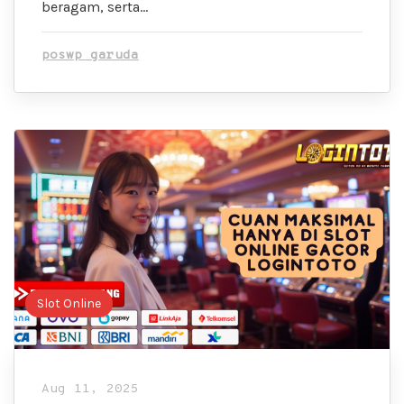
beragam, serta…
poswp garuda
Slot Online
Aug 11, 2025