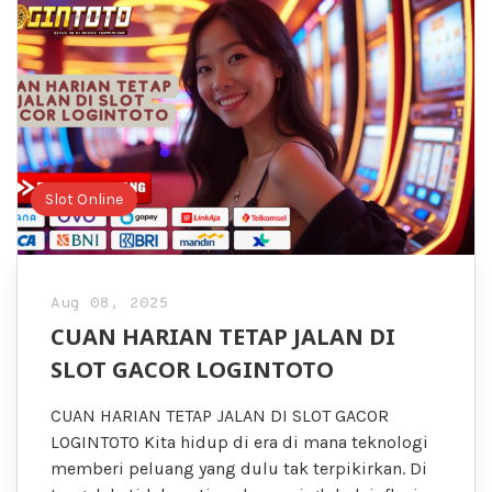
Slot Online
Aug 08, 2025
CUAN HARIAN TETAP JALAN DI
SLOT GACOR LOGINTOTO
CUAN HARIAN TETAP JALAN DI SLOT GACOR
LOGINTOTO Kita hidup di era di mana teknologi
memberi peluang yang dulu tak terpikirkan. Di