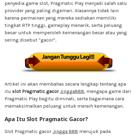
penyedia game slot, Pragmatic Play menjadi salah satu
provider yang paling digemari. Alasannya tidak lain
karena permainan yang mereka sediakan memiliki
tingkat RTP tinggi, gameplay menarik, serta peluang
besar untuk memperoleh kemenangan besar atau yang
sering disebut “gacor”.
Artikel ini akan membahas secara lengkap tentang apa
itu
slot Pragmatic gacor
Jingga888
, mengapa game dari
Pragmatic Play begitu diminati, serta bagaimana cara
memaksimalkan peluang untuk meraih kemenangan.
Apa Itu Slot Pragmatic Gacor?
Slot Pragmatic gacor
Jingga 888
merujuk pada