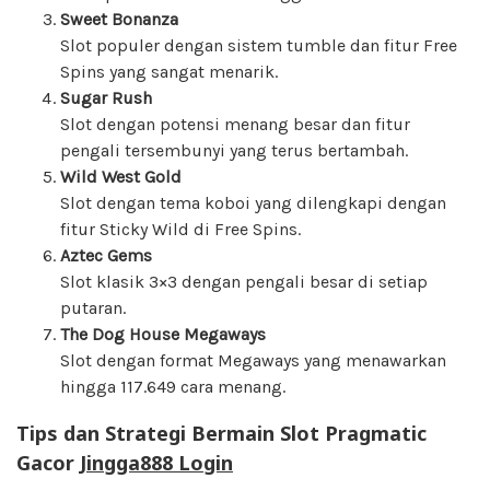
Sweet Bonanza
Slot populer dengan sistem tumble dan fitur Free
Spins yang sangat menarik.
Sugar Rush
Slot dengan potensi menang besar dan fitur
pengali tersembunyi yang terus bertambah.
Wild West Gold
Slot dengan tema koboi yang dilengkapi dengan
fitur Sticky Wild di Free Spins.
Aztec Gems
Slot klasik 3×3 dengan pengali besar di setiap
putaran.
The Dog House Megaways
Slot dengan format Megaways yang menawarkan
hingga 117.649 cara menang.
Tips dan Strategi Bermain Slot Pragmatic
Gacor
Jingga888 Login