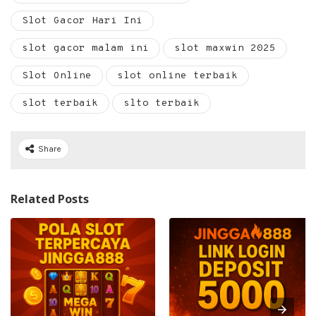
Slot Gacor Hari Ini
slot gacor malam ini
slot maxwin 2025
Slot Online
slot online terbaik
slot terbaik
slto terbaik
Share
Related Posts