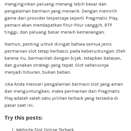
menginginkan peluang menang lebih besar dan
pengalaman bermain yang menarik. Dengan memilih
game dari provider terpercaya seperti Pragmatic Play,
pemain akan mendapatkan fitur-fitur canggih, RTP
tinggi, dan peluang besar meraih kemenangan.
Namun, penting untuk diingat bahwa semua jenis
permainan slot tetap berbasis pada keberuntungan. Oleh
karena itu, bermainlah dengan bijak, tetapkan batasan,
dan gunakan strategi yang tepat. Slot seharusnya
menjadi hiburan, bukan beban.
Jika Anda mencari pengalaman bermain slot yang aman
dan menguntungkan, maka permainan dari Pragmatic
Play adalah salah satu pilihan terbaik yang tersedia di
pasar saat ini.
Try this posts:
Website Slot Online Terbaik